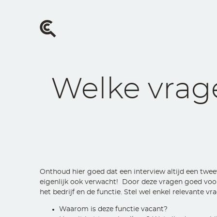
Overslaan
en
naar
de
inhoud
gaan
Welke vrage
Onthoud hier goed dat een interview altijd een twe
eigenlijk ook verwacht! Door deze vragen goed voor 
het bedrijf en de functie. Stel wel enkel relevante vr
Waarom is deze functie vacant?