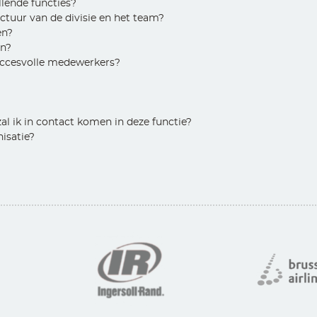
llende functies?
ctuur van de divisie en het team?
en?
jn?
uccesvolle medewerkers?
al ik in contact komen in deze functie?
isatie?