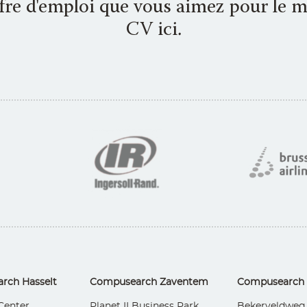
ffre d'emploi que vous aimez pour le m
CV ici.
rch Hasselt
Compusearch Zaventem
Compusearch
Center
Planet II Business Park
Bekerveldweg