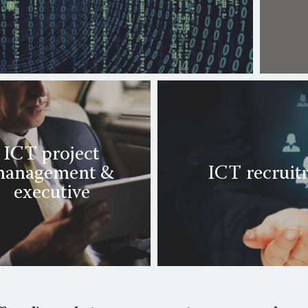
ICT project
anagement &
ICT recrui
executive