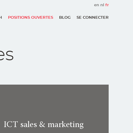
en
nl
fr
H
POSITIONS OUVERTES
BLOG
SE CONNECTER
User
account
menu
es
ICT sales & marketing