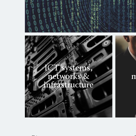
ICT systems,
networks &
m
infrastructure