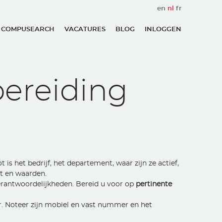
en
nl
fr
 COMPUSEARCH
VACATURES
BLOG
INLOGGEN
User
account
menu
bereiding
 is het bedrijf, het departement, waar zijn ze actief,
nt en waarden.
verantwoordelijkheden. Bereid u voor op
pertinente
er. Noteer zijn mobiel en vast nummer en het