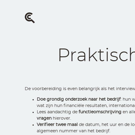
Overslaan
en
naar
de
inhoud
gaan
Praktisc
De voorbereiding is even belangrijk als het interview
Doe grondig onderzoek naar het bedrijf
: hun w
wat zijn hun financiële resultaten, internatio
Lees aandachtig de
functieomschrijving
en al
vragen
hierover.
Verifieer twee maal
de datum, het uur en de lo
algemeen nummer van het bedrijf.