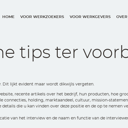
HOME
VOOR WERKZOEKERS
VOOR WERKGEVERS
OVER
Main
navigation
he tips ter voor
. Dit lijkt evident maar wordt dikwijls vergeten.
ebsite, recente artikels over het bedrijf, hun producten, hoe groot
nale connecties, holding, marktaandeel, cultuur, mission-stateme
le details die u kan vinden over deze positie en de op te nemen 
catie van het interview en de naam en functie van de interview