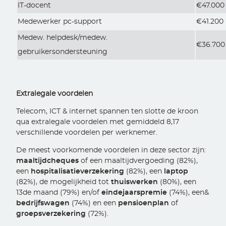
IT-docent
€47.000
Medewerker pc-support
€41.200
Medew. helpdesk/medew.
€36.700
gebruikersondersteuning
Extralegale voordelen
Telecom, ICT & internet spannen ten slotte de kroon
qua extralegale voordelen met gemiddeld 8,17
verschillende voordelen per werknemer.
De meest voorkomende voordelen in deze sector zijn:
maaltijdcheques
of een maaltijdvergoeding (82%),
een
hospitalisatieverzekering
(82%), een
laptop
(82%), de mogelijkheid tot
thuiswerken
(80%), een
13de maand (79%) en/of
eindejaarspremie
(74%), een&
bedrijfswagen
(74%) en een
pensioenplan
of
groepsverzekering
(72%).