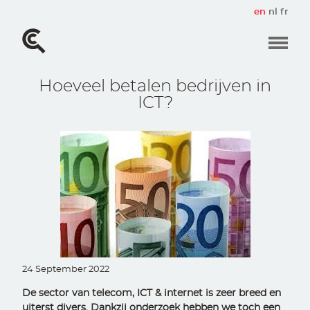
Skip
en
nl
fr
to
main
content
Hoeveel betalen bedrijven in
ICT?
24 September 2022
De sector van telecom, ICT & internet is zeer breed en
uiterst divers. Dankzij onderzoek hebben we toch een