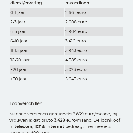
dienst/ervaring
maandloon
0-1 jaar
2.661 euro
2-3 jaar
2.608 euro
4-5 jaar
2.904 euro
6-10 jaar
3.410 euro
11-15 jaar
3.943 euro
16-20 jaar
4.385 euro
+20 jaar
5.023 euro
+30 jaar
5.643 euro
Loonverschillen
Mannen verdienen gemiddeld
3.839 euro
/maand, bij
vrouwen is dat bruto
3.428 euro
/maand. De loonkloof
in
telecom, ICT & internet
bedraagt hiermee iets