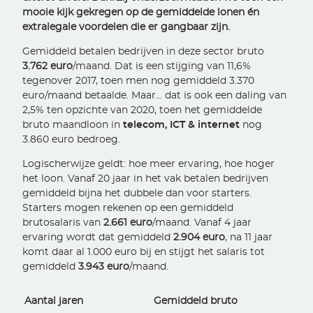
mooie kijk gekregen op de gemiddelde lonen én
extralegale voordelen die er gangbaar zijn.
Gemiddeld betalen bedrijven in deze sector bruto
3.762 euro
/maand. Dat is een stijging van 11,6%
tegenover 2017, toen men nog gemiddeld 3.370
euro/maand betaalde. Maar... dat is ook een daling van
2,5% ten opzichte van 2020, toen het gemiddelde
bruto maandloon in
telecom, ICT & internet
nog
3.860 euro bedroeg.
Logischerwijze geldt: hoe meer ervaring, hoe hoger
het loon. Vanaf 20 jaar in het vak betalen bedrijven
gemiddeld bijna het dubbele dan voor starters.
Starters mogen rekenen op een gemiddeld
brutosalaris van
2.661 euro
/maand. Vanaf 4 jaar
ervaring wordt dat gemiddeld
2.904 euro
, na 11 jaar
komt daar al 1.000 euro bij en stijgt het salaris tot
gemiddeld
3.943 euro
/maand.
Aantal jaren
Gemiddeld bruto