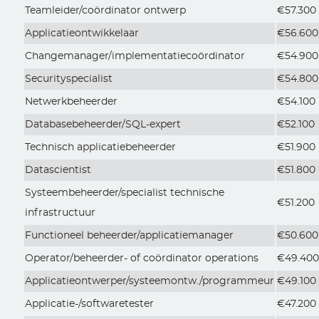
Teamleider/coördinator ontwerp
€57.300
Applicatieontwikkelaar
€56.600
Changemanager/implementatiecoördinator
€54.900
Securityspecialist
€54.800
Netwerkbeheerder
€54.100
Databasebeheerder/SQL-expert
€52.100
Technisch applicatiebeheerder
€51.900
Datascientist
€51.800
Systeembeheerder/specialist technische
€51.200
infrastructuur
Functioneel beheerder/applicatiemanager
€50.600
Operator/beheerder- of coördinator operations
€49.40
Applicatieontwerper/systeemontw./programmeur
€49.100
Applicatie-/softwaretester
€47.200