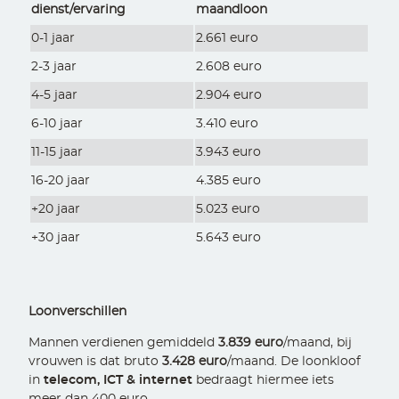
dienst/ervaring
maandloon
0-1 jaar
2.661 euro
2-3 jaar
2.608 euro
4-5 jaar
2.904 euro
6-10 jaar
3.410 euro
11-15 jaar
3.943 euro
16-20 jaar
4.385 euro
+20 jaar
5.023 euro
+30 jaar
5.643 euro
Loonverschillen
Mannen verdienen gemiddeld
3.839 euro
/maand, bij
vrouwen is dat bruto
3.428 euro
/maand. De loonkloof
in
telecom, ICT & internet
bedraagt hiermee iets