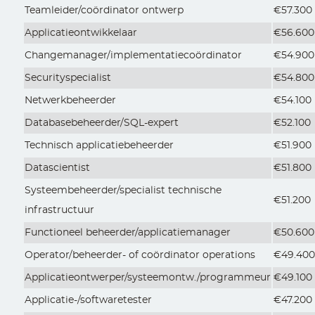
Teamleider/coördinator ontwerp
€57.300
Applicatieontwikkelaar
€56.600
Changemanager/implementatiecoördinator
€54.900
Securityspecialist
€54.800
Netwerkbeheerder
€54.100
Databasebeheerder/SQL-expert
€52.100
Technisch applicatiebeheerder
€51.900
Datascientist
€51.800
Systeembeheerder/specialist technische
€51.200
infrastructuur
Functioneel beheerder/applicatiemanager
€50.600
Operator/beheerder- of coördinator operations
€49.40
Applicatieontwerper/systeemontw./programmeur
€49.100
Applicatie-/softwaretester
€47.200