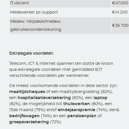
IT-docent
€47.000
Medewerker pc-support
€41.200
Medew. helpdesk/medew.
€36.700
gebruikersondersteuning
Extralegale voordelen
Telecom, ICT & internet spannen ten slotte de kroon
qua extralegale voordelen met gemiddeld 8,17
verschillende voordelen per werknemer.
De meest voorkomende voordelen in deze sector zijn:
maaltijdcheques
of een maaltijdvergoeding (82%),
een
hospitalisatieverzekering
(82%), een
laptop
(82%), de mogelijkheid tot
thuiswerken
(80%), een
13de maand (79%) en/of
eindejaarspremie
(74%), een&
bedrijfswagen
(74%) en een
pensioenplan
of
groepsverzekering
(72%).