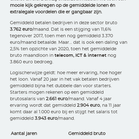
mooie kijk gekregen op de gemiddelde lonen én
extralegale voordelen die er gangbaar zijn.
Gemiddeld betalen bedrijven in deze sector bruto
3.762 euro
/maand. Dat is een stijging van 11,6%
tegenover 2017, toen men nog gemiddeld 3.370
euro/maand betaalde. Maar... dat is ook een daling van
2,5% ten opzichte van 2020, toen het gemiddelde
bruto maandloon in
telecom, ICT & internet
nog
3.860 euro bedroeg.
Logischerwijze geldt: hoe meer ervaring, hoe hoger
het loon. Vanaf 20 jaar in het vak betalen bedrijven
gemiddeld bijna het dubbele dan voor starters.
Starters mogen rekenen op een gemiddeld
brutosalaris van
2.661 euro
/maand. Vanaf 4 jaar
ervaring wordt dat gemiddeld
2.904 euro
, na 11 jaar
komt daar al 1.000 euro bij en stijgt het salaris tot
gemiddeld
3.943 euro
/maand.
Aantal jaren
Gemiddeld bruto