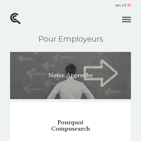
Aller
en
nl
fr
au
contenu
principal
Pour Employeurs
Notre Approche
Pourquoi
Compusearch