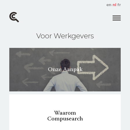
Overslaan
en
nl
fr
en
naar
de
inhoud
gaan
Voor Werkgevers
Onze Aanpak
Waarom
Compusearch