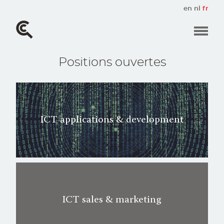
Aller
en
nl
fr
au
contenu
principal
Positions ouvertes
ICT applications & development
ICT sales & marketing