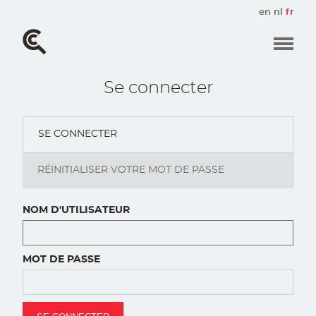
Aller
en
nl
fr
au
contenu
principal
Se connecter
SE CONNECTER
(ACTIVE
Onglets
TAB)
principaux
RÉINITIALISER VOTRE MOT DE PASSE
NOM D'UTILISATEUR
MOT DE PASSE