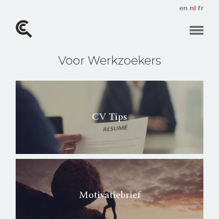
Overslaan
en
nl
fr
en
naar
de
inhoud
gaan
Voor Werkzoekers
CV Tips
Motivatiebrief